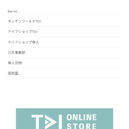
bai-se
キッチンワールドTDI
ナイフショップTDI
ナイフショップ幸人
三共事業部
幸人刃物
風和里