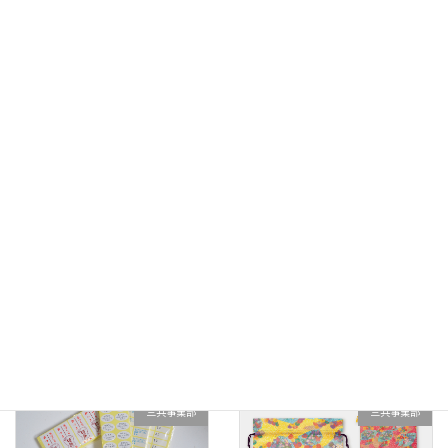
三共オリジナル菓子
三共オリジナル透明
袋
袋
三共事業部
三共事業部
長札（短冊 ）
三共オリジナル折箱
三共事業部
三共事業部