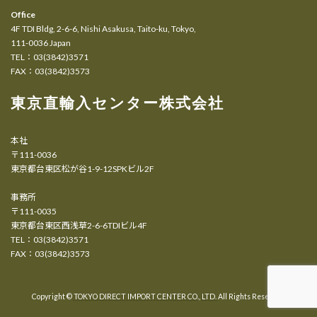
Office
4F TDI Bldg, 2-6-6, Nishi Asakusa, Taito-ku, Tokyo,
111-0036 Japan
TEL：03(3842)3571
FAX：03(3842)3573
東京直輸入センター株式会社
本社
〒111-0036
東京都台東区松が谷1-9-12SPKビル2F
事務所
〒111-0035
東京都台東区西浅草2-6-6TDIビル4F
TEL：03(3842)3571
FAX：03(3842)3573
Copyright ©
TOKYO DIRECT IMPORT CENTER CO., LTD.
All Rights Reserved.