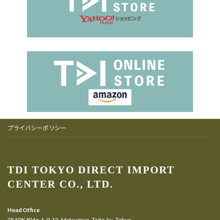
プライバシーポリシー
TDI TOKYO DIRECT IMPORT
CENTER CO., LTD.
Head Office
2F SPK Bldg, 1-9-12, Matsugaya, Taito-ku, Tokyo,