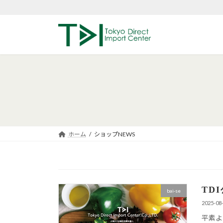
コ
ナ
ン
ビ
テ
ゲ
ン
ー
ツ
シ
へ
ョ
ス
ン
キ
に
ッ
移
プ
動
ホーム
ショップNEWS
TD
bai-se
2025-08
平素よ