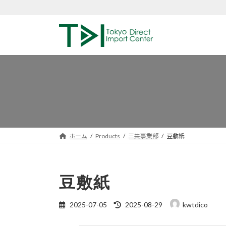
コ
ナ
ン
ビ
テ
ゲ
ン
ー
ツ
シ
へ
ョ
ス
ン
キ
に
ッ
移
プ
動
ホーム
Products
三共事業部
豆敷紙
豆敷紙
最
2025-07-05
2025-08-29
kwtdico
終
更