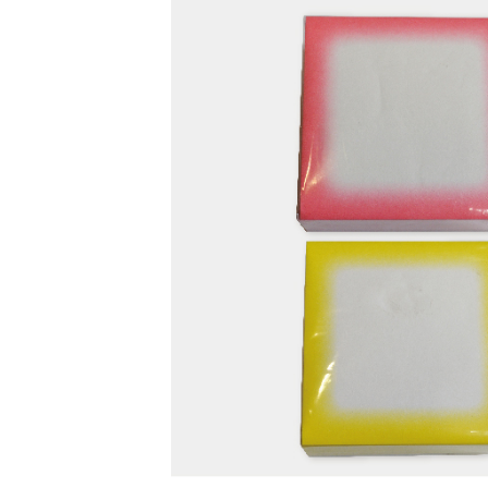
新
日
時
: