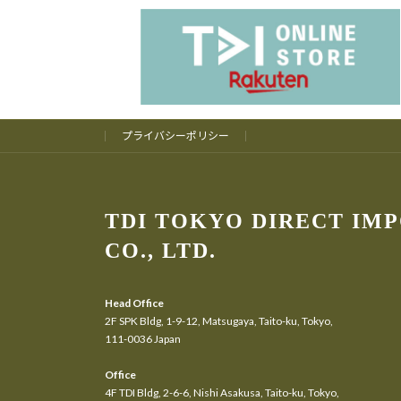
プライバシーポリシー
TDI TOKYO DIRECT IM
CO., LTD.
Head Office
2F SPK Bldg, 1-9-12, Matsugaya, Taito-ku, Tokyo,
111-0036 Japan
Office
4F TDI Bldg, 2-6-6, Nishi Asakusa, Taito-ku, Tokyo,