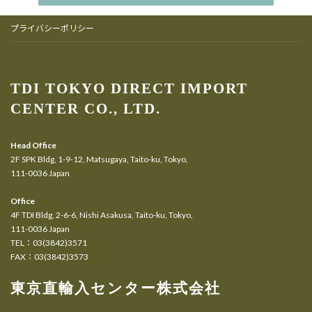
プライバシーポリシー
TDI TOKYO DIRECT IMPORT
CENTER CO., LTD.
Head Office
2F SPK Bldg, 1-9-12, Matsugaya, Taito-ku, Tokyo,
111-0036 Japan
Office
4F TDI Bldg, 2-6-6, Nishi Asakusa, Taito-ku, Tokyo,
111-0036 Japan
TEL：03(3842)3571
FAX：03(3842)3573
東京直輸入センター株式会社