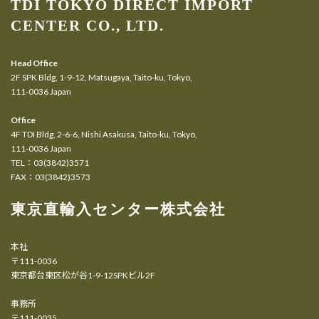
TDI TOKYO DIRECT IMPORT
CENTER CO., LTD.
Head Office
2F SPK Bldg, 1-9-12, Matsugaya, Taito-ku, Tokyo,
111-0036 Japan
Office
4F TDI Bldg, 2-6-6, Nishi Asakusa, Taito-ku, Tokyo,
111-0036 Japan
TEL：03(3842)3571
FAX：03(3842)3573
東京直輸入センター株式会社
本社
〒111-0036
東京都台東区松が谷1-9-12SPKビル2F
事務所
〒111-0035