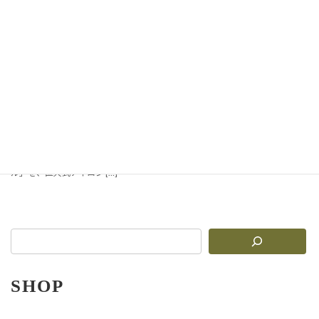
【ASMR動画つき】サクサ
ク香ばしい！ピッツェルの
作り方｜ワッフルにもコー
ンにも使える
卵3個・砂糖70g・バター100gで作
るピッツェルの動画付きレシピ。イ
タリア製アイロンで焼く、サクサク
香ばしいワッフル＆コーン。しなっ
とした時の復活法も紹介。 イタリア
伝統の薄焼きクッキー「ピッツェ
ル」を、直火式アイロン […]
SHOP