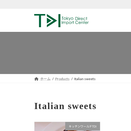
コ
ナ
ン
ビ
テ
ゲ
ン
ー
ツ
シ
へ
ョ
ス
ン
キ
に
ッ
移
プ
動
ホーム
Products
Italian sweets
Italian sweets
キッチンワールドTDI