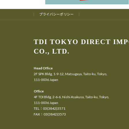
プライバシーポリシー
TDI TOKYO DIRECT IM
CO., LTD.
Head Office
2F SPK Bldg, 1-9-12, Matsugaya, Taito-ku, Tokyo,
111-0036 Japan
Office
4F TDI Bldg, 2-6-6, Nishi Asakusa, Taito-ku, Tokyo,
111-0036 Japan
TEL：03(3842)3571
FAX：03(3842)3573