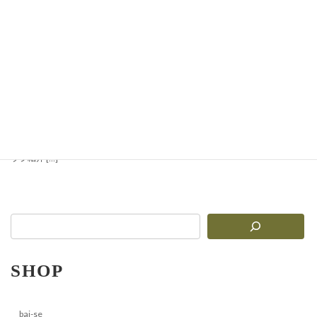
【新入荷】TDIセレクト
優しい釉のうつわコレクシ
ョン
やさしい白磁と手仕事の温もり 手し
ごとの温もりが感じられる、やさし
い白磁のうつわシリーズが届きまし
た。ふんわりとした生成り色、やわ
らかな釉薬の艶、毎日の食卓をやさ
しく彩る器たちです。
ラインナ
ップ紹介 […]
SHOP
bai-se