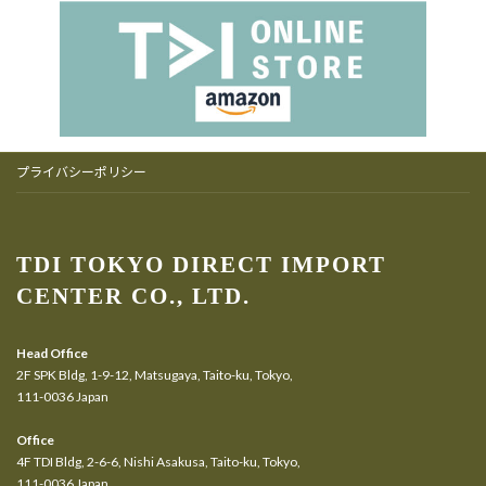
プライバシーポリシー
TDI TOKYO DIRECT IMPORT
CENTER CO., LTD.
Head Office
2F SPK Bldg, 1-9-12, Matsugaya, Taito-ku, Tokyo,
111-0036 Japan
Office
4F TDI Bldg, 2-6-6, Nishi Asakusa, Taito-ku, Tokyo,
111-0036 Japan