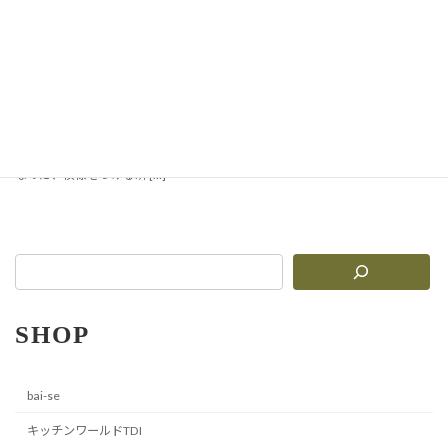
ルツェッティの魅力とレシ
ピ
木の型で押された紋様が、陽の光を
受けて浮かぶ。 まるでクッキーのよ
うに可愛い、リグーリアの伝統パス
タ「コルツェッティ」。 型で模様を
押すだけで、ひと皿が特別に見える
アートパスタです。 材料はシンプル
なのに、模様をつける瞬 […]
SHOP
bai-se
キッチンワールドTDI