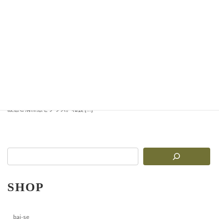
シンプルな白が料理を引き
立てる ― Aシリーズ白食
器
弊社オリジナルの白食器「Aシリー
ズ」は、シンプルなデザインと豊富
なサイズバリエーションで、様々な
飲食店やホテルにご愛用いただいて
います。 無駄のない白は、どんな料
理も美しく引き立て、テーブルに高
級感と清潔感をプラス。和食 […]
SHOP
bai-se