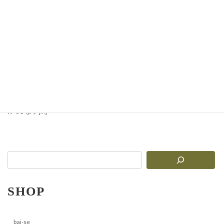
【新入荷】イタリア エピ
コティスパイ 社製キッチ
ンツールが新登場！
イタリア直輸入の本格パスタ道具 創
業50年以上の歴史を誇るイタリアの
老舗ブランド Eppico Tispai（エピ
コ・ティスパイ）。伝統的な製法を
守りながら、家庭でもプロの厨房で
も使える高品質な調理道具を作り続
けています […]
SHOP
bai-se