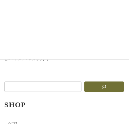
ヴィンテージ加工が魅力の
ステンレス食器
カフェのような雰囲気を食卓に。 ス
テンレス食器と聞くと、業務用の無
機質な印象を思い浮かべる方も多い
かもしれません。 しかし、このヴィ
ンテージシリーズは違います。 長年
使い込んだアンティークのような風
合いと、ステンレスなら […]
SHOP
bai-se