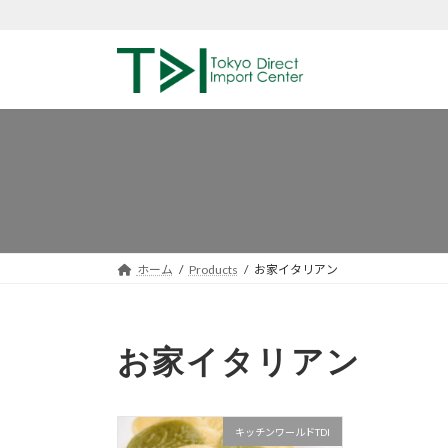
コ
ナ
ン
ビ
テ
ゲ
ン
ー
ツ
シ
へ
ョ
ス
ン
キ
に
ッ
移
プ
動
ホーム
Products
お家イタリアン
お家イタリアン
キッチンワールドTDI