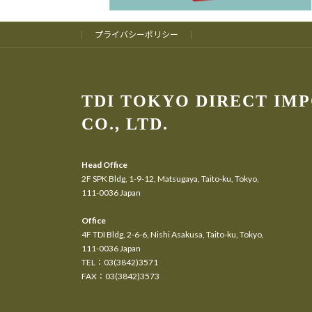
プライバシーポリシー
TDI TOKYO DIRECT IM
CO., LTD.
Head Office
2F SPK Bldg, 1-9-12, Matsugaya, Taito-ku, Tokyo,
111-0036 Japan
Office
4F TDI Bldg, 2-6-6, Nishi Asakusa, Taito-ku, Tokyo,
111-0036 Japan
TEL：03(3842)3571
FAX：03(3842)3573