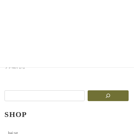
【新入荷】TDIセレクト
優しい釉のうつわコレクシ
ョン
やさしい白磁と手仕事の温もり 手し
ごとの温もりが感じられる、やさし
い白磁のうつわシリーズが届きまし
た。ふんわりとした生成り色、やわ
らかな釉薬の艶、毎日の食卓をやさ
しく彩る器たちです。
ラインナ
ップ紹介 […]
SHOP
bai-se