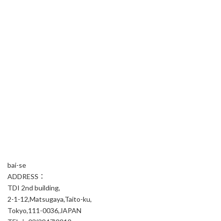
bai-se
ADDRESS：
TDI 2nd building,
2-1-12,Matsugaya,Taito-ku,
Tokyo,111-0036,JAPAN