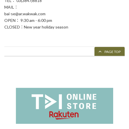
TEL： 03(3847)8818
MAIL：
bai-se@ar.wakwak.com
OPEN： 9:30 am - 6:00 pm
CLOSED：New year holiday season
PAGE TOP