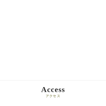
TDI Official Website Relaunched
2025-08-27
Access
アクセス