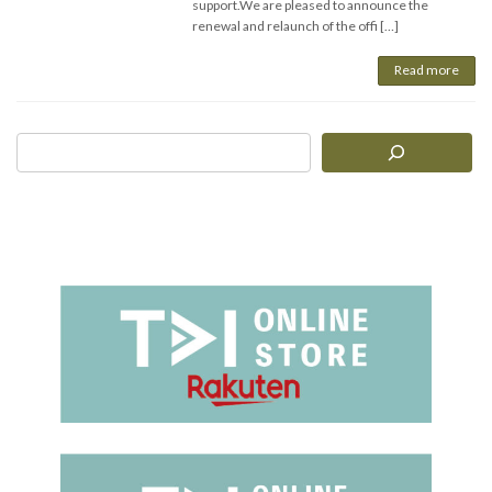
support.We are pleased to announce the
renewal and relaunch of the offi […]
Read more