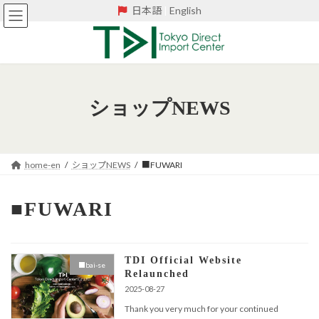
Skip
Skip
日本語
|
English
to
to
the
the
content
Navigation
ショップNEWS
home-en
ショップNEWS
■FUWARI
■FUWARI
TDI Official Website
■bai-se
Relaunched
2025-08-27
Thank you very much for your continued